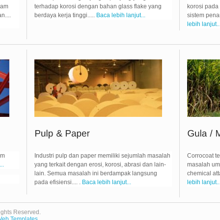
ram
terhadap korosi dengan bahan glass flake yang
korosi pada
....
berdaya kerja tinggi.....
Baca lebih lanjut...
sistem pena
lebih lanjut..
am
Industri pulp dan paper memiliki sejumlah masalah
Corrocoat t
..
yang terkait dengan erosi, korosi, abrasi dan lain-
masalah umu
lain. Semua masalah ini berdampak langsung
chemical att
pada efisiensi.... .
Baca lebih lanjut...
lebih lanjut..
ights Reserved.
eb Templates