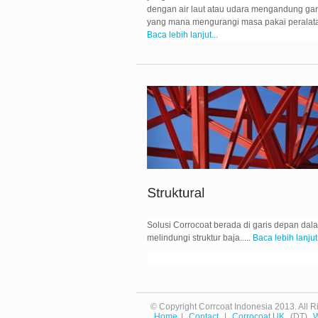
dengan air laut atau udara mengandung ga
yang mana mengurangi masa pakai peralatan
Baca lebih lanjut...
Solusi Corrocoat berada di garis depan dal
melindungi struktur baja.....
Baca lebih lanjut.
© Copyright Corrcoat Indonesia 2013. All R
Home
|
Contact
|
Corrocoat UK
(DT)
W